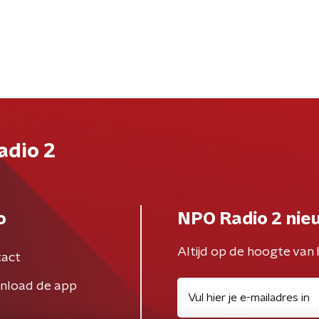
adio 2
o
NPO Radio 2 nie
Altijd op de hoogte van 
act
nload de app