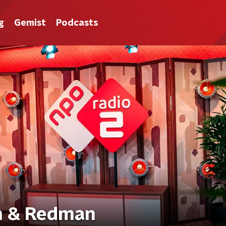
g
Gemist
Podcasts
on & Redman