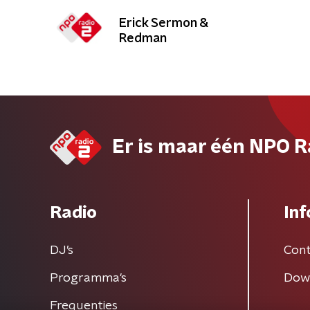
Erick Sermon &
Redman
Er is maar één NPO R
Radio
Inf
DJ’s
Cont
Programma's
Dow
Frequenties