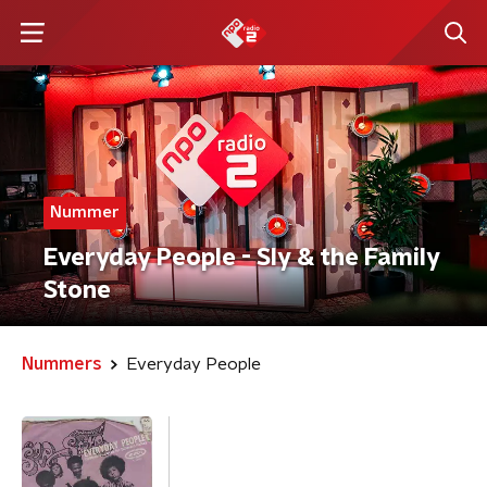
Nummer
Everyday People - Sly & the Family
Stone
Nummers
Everyday People