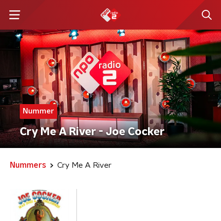
Nummer
Cry Me A River - Joe Cocker
Nummers
Cry Me A River