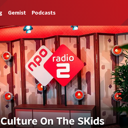
g
Gemist
Podcasts
 Culture On The SKids