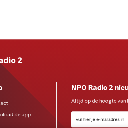
adio 2
o
NPO Radio 2 nie
Altijd op de hoogte van 
act
nload de app