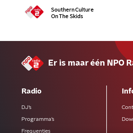
Southern Culture
On The Skids
Er is maar één NPO R
Radio
Inf
DJ’s
Cont
Programma's
Dow
Frequenties