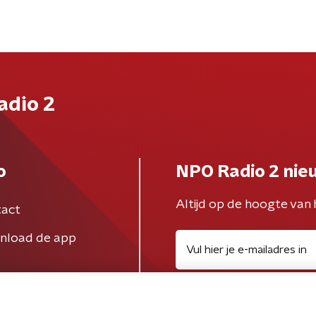
adio 2
o
NPO Radio 2 nie
Altijd op de hoogte van 
act
nload de app