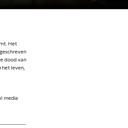
omt. Het
 geschreven
se dood van
 het leven,
al media