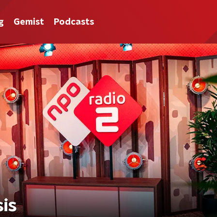
g
Gemist
Podcasts
is