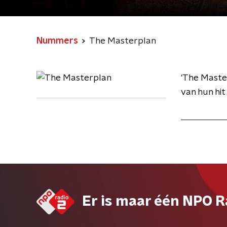
Nummers
The Masterplan
'The Maste
van hun hit
Er is maar één NPO R