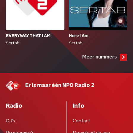
EVERYWAY THAT I AM
Here I Am
Sertab
Sertab
Meer nummers
Er is maar één NPO Radio 2
Radio
Info
DJ’s
Contact
Programma's
Download de app