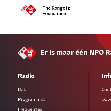
The Rongetz
Foundation
Er is maar één NPO R
Radio
Inf
DJ’s
Cont
Programma's
Dow
Frequenties