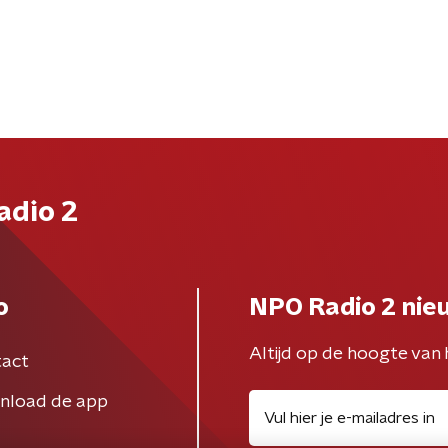
adio 2
o
NPO Radio 2 nie
Altijd op de hoogte van 
act
nload de app