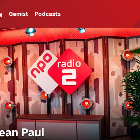
g
Gemist
Podcasts
ean Paul