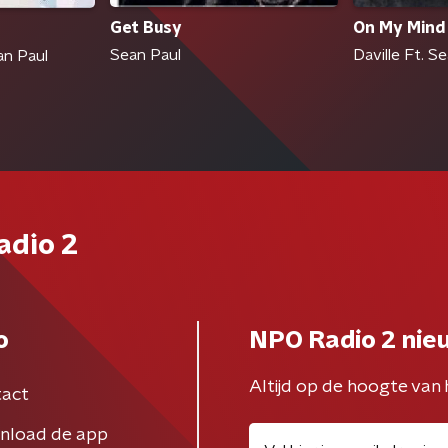
Get Busy
On My Mind 
Sean Paul
Daville Ft. S
an Paul
adio 2
o
NPO Radio 2 nie
Altijd op de hoogte van 
act
nload de app