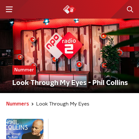
Nummer
Look Through My Eyes - Phil Collins
Nummers
Look Through My Eyes