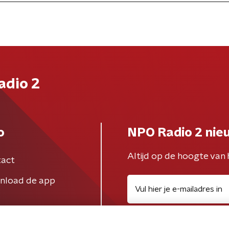
adio 2
o
NPO Radio 2 nie
Altijd op de hoogte van 
act
nload de app