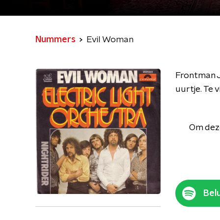
Nummers
Evil Woman
Frontman Je
uurtje. Te 
Om deze
Belu