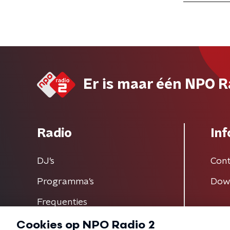
Er is maar één NPO R
Radio
Inf
DJ’s
Cont
Programma's
Dow
Frequenties