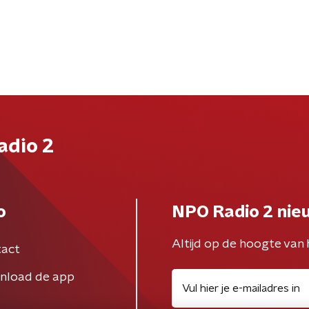
adio 2
o
NPO Radio 2 nie
Altijd op de hoogte van 
act
nload de app