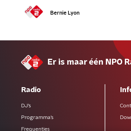
Bernie Lyon
Er is maar één NPO R
Radio
Inf
DJ’s
Cont
Programma's
Dow
Frequenties