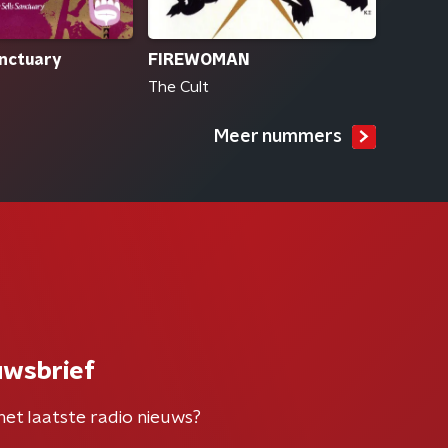
anctuary
FIREWOMAN
The Cult
Meer nummers
uwsbrief
het laatste radio nieuws?