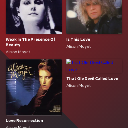
Weak In The Presence Of
Is This Love
Beauty
Alison Moyet
Alison Moyet
That Ole Devil Called Love
Alison Moyet
Love Resurrection
Alison Moyet