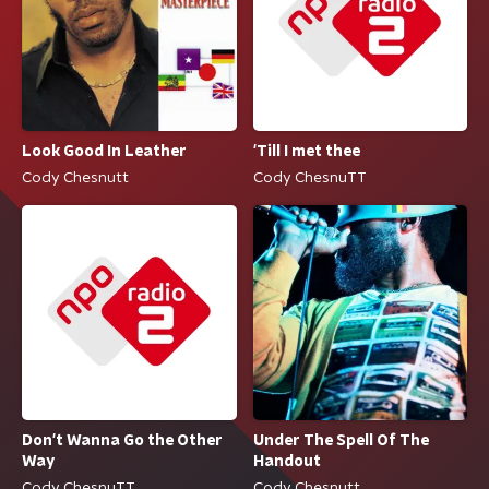
'Till I met thee
Look Good In Leather
Cody ChesnuTT
Cody Chesnutt
Don't Wanna Go the Other
Under The Spell Of The
Way
Handout
Cody ChesnuTT
Cody Chesnutt