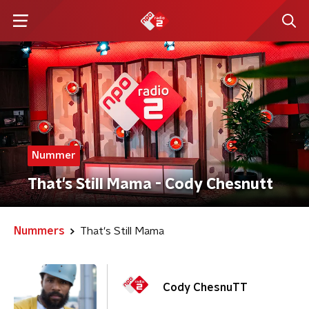
Nummer
That's Still Mama - Cody Chesnutt
Nummers
That's Still Mama
Cody ChesnuTT