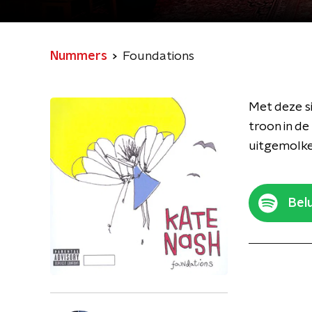
Nummers
Foundations
Met deze s
troon in d
uitgemolken
Belu