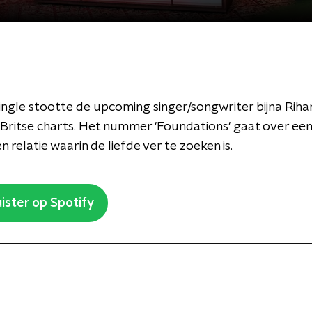
ingle stootte de upcoming singer/songwriter bijna Riha
e Britse charts. Het nummer 'Foundations' gaat over een
 relatie waarin de liefde ver te zoeken is.
ister op Spotify