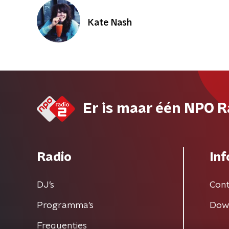
Kate Nash
Er is maar één NPO R
Radio
Inf
DJ’s
Cont
Programma's
Dow
Frequenties