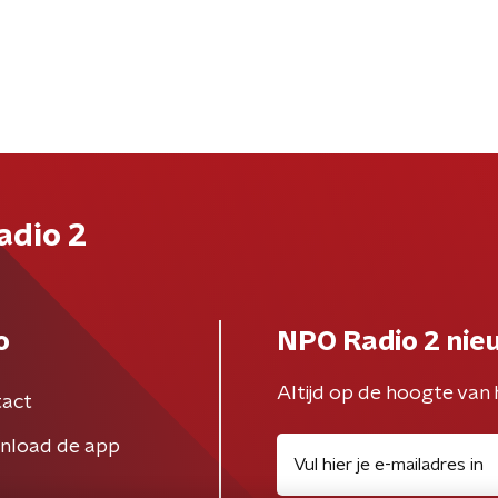
adio 2
o
NPO Radio 2 nie
Altijd op de hoogte van 
act
nload de app