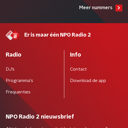
Meer nummers
Er is maar één NPO Radio 2
Radio
Info
DJ’s
Contact
Programma's
Download de app
Frequenties
NPO Radio 2 nieuwsbrief