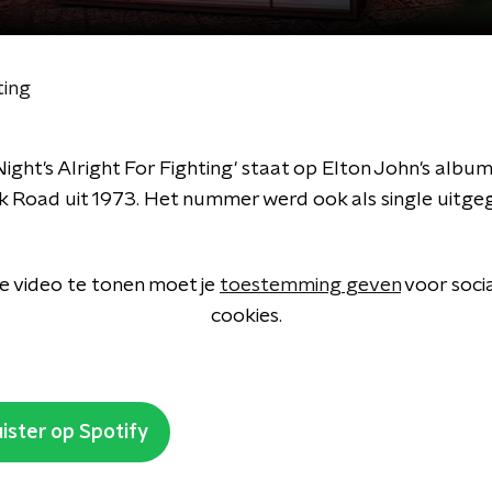
ting
ight's Alright For Fighting' staat op Elton John's alb
ck Road uit 1973. Het nummer werd ook als single uitge
 video te tonen moet je
toestemming geven
voor soci
cookies.
ister op Spotify