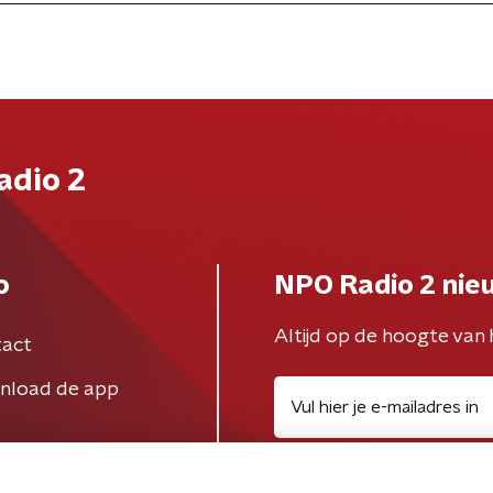
adio 2
o
NPO Radio 2 nie
Altijd op de hoogte van 
act
nload de app