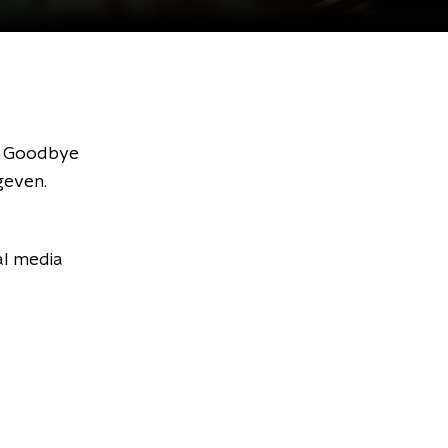
um Goodbye
geven.
al media