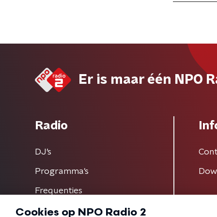
Er is maar één NPO R
Radio
Inf
DJ’s
Cont
Programma's
Dow
Frequenties