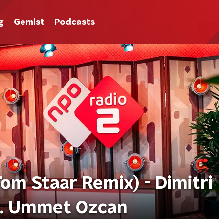
g
Gemist
Podcasts
om Staar Remix) - Dimitri
s. Ummet Ozcan