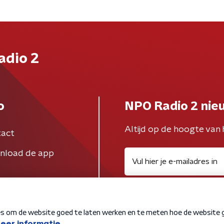
adio 2
o
NPO Radio 2 nie
Altijd op de hoogte van 
act
nload de app