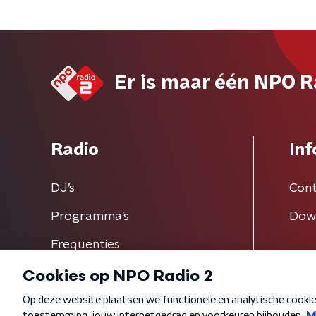
Er is maar één NPO R
Radio
Inf
DJ’s
Cont
Programma's
Dow
Frequenties