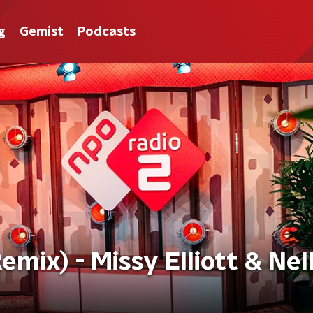
g
Gemist
Podcasts
mix) - Missy Elliott & Nel