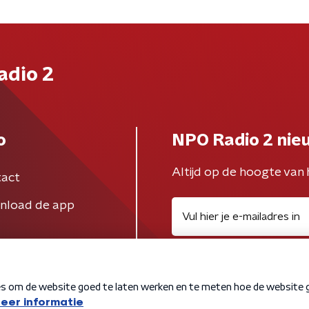
adio 2
o
NPO Radio 2 nie
Altijd op de hoogte van 
act
nload de app