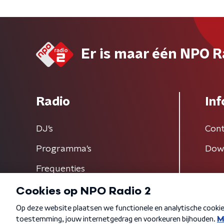
Er is maar één NPO R
Radio
Inf
DJ’s
Cont
Programma's
Dow
Frequenties