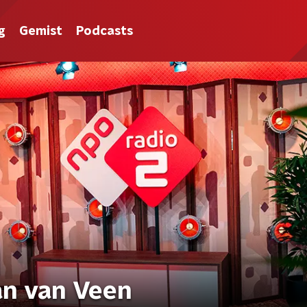
g
Gemist
Podcasts
an van Veen