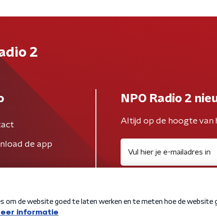
adio 2
o
NPO Radio 2 nie
Altijd op de hoogte van 
act
nload de app