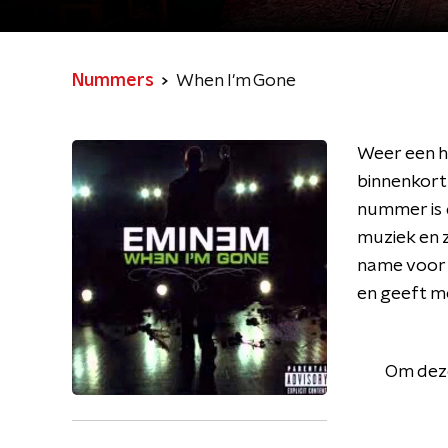
Nummers
When I'm Gone
Weer een h
binnenkort 
nummer is d
muziek en zi
name voor z
en geeft me
Om deze