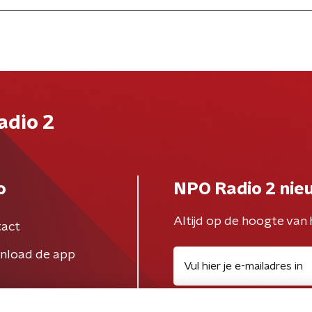
adio 2
o
NPO Radio 2 nie
Altijd op de hoogte van 
act
nload de app