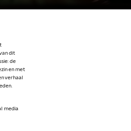
t
van dit
sie: de
gezin en met
en verhaal
reden.
al media