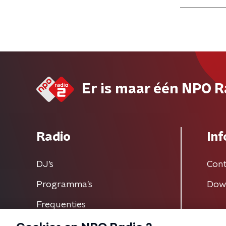
Er is maar één NPO R
Radio
Inf
DJ’s
Cont
Programma's
Dow
Frequenties