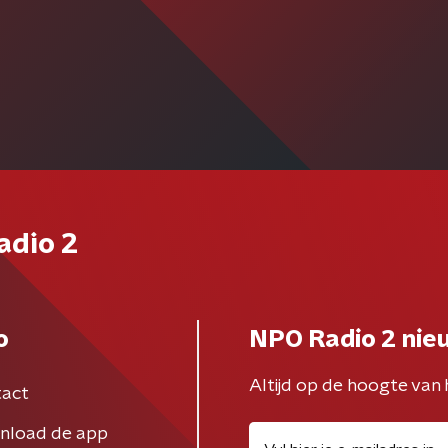
adio 2
o
NPO Radio 2 nie
Altijd op de hoogte van 
act
nload de app