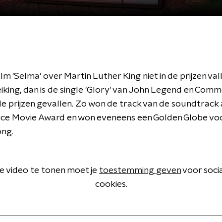
lm 'Selma' over Martin Luther King niet in de prijzen vall
iking, dan is de single 'Glory' van John Legend en Comm
e prijzen gevallen. Zo won de track van de soundtrack 
hoice Movie Award en won eveneens een Golden Globe vo
ong.
 video te tonen moet je
toestemming geven
voor soci
cookies.