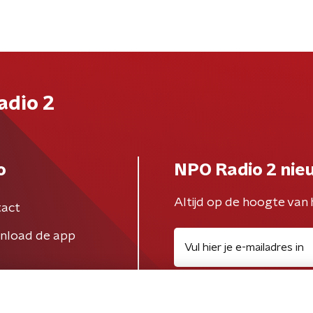
adio 2
o
NPO Radio 2 nie
Altijd op de hoogte van 
act
nload de app