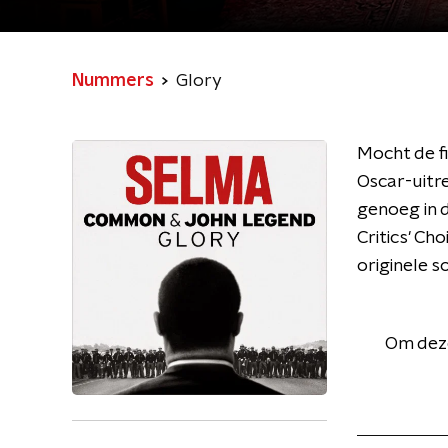
Nummers
Glory
Mocht de fi
Oscar-uitre
genoeg in d
Critics' C
originele s
Om deze