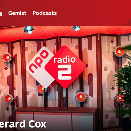
g
Gemist
Podcasts
erard Cox