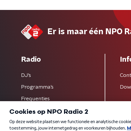
Er is maar één NPO R
Radio
Inf
DJ’s
Cont
Programma's
Dow
Frequenties