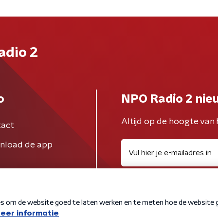
adio 2
o
NPO Radio 2 nie
Altijd op de hoogte van 
act
nload de app