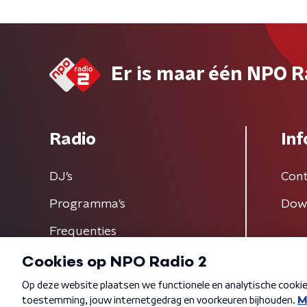
Er is maar één NPO R
Radio
Inf
DJ’s
Cont
Programma's
Dow
Frequenties