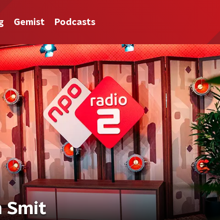
g
Gemist
Podcasts
n Smit