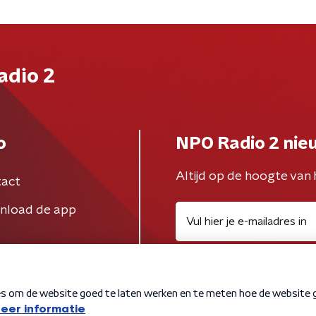
adio 2
o
NPO Radio 2 nie
Altijd op de hoogte van 
act
nload de app