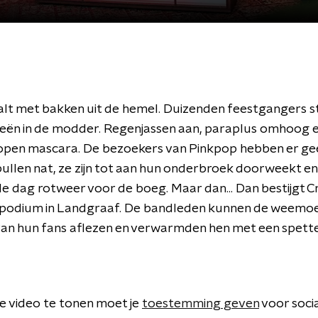
alt met bakken uit de hemel. Duizenden feestgangers s
ieën in de modder. Regenjassen aan, paraplus omhoog 
open mascara. De bezoekers van Pinkpop hebben er ge
spullen nat, ze zijn tot aan hun onderbroek doorweekt e
le dag rotweer voor de boeg. Maar dan... Dan bestijgt
podium in Landgraaf. De bandleden kunnen de weemo
van hun fans aflezen en verwarmden hen met een spett
 video te tonen moet je
toestemming geven
voor soci