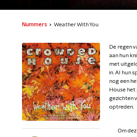
Nummers
Weather With You
De regen v
aan hun kn
met uitgel
in. Al hun 
nog een he
House het 
gezichten 
optreden.
Om deze