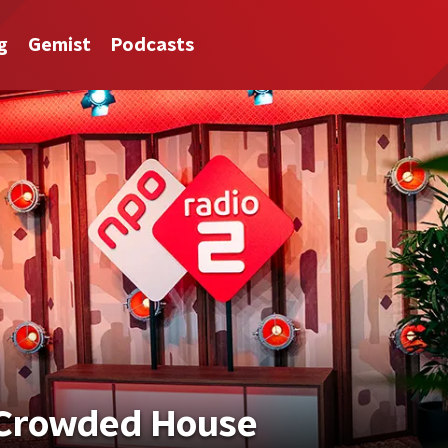
g
Gemist
Podcasts
 Crowded House