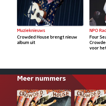
Muzieknieuws
NPO Rad
Crowded House brengt nieuw
Four Se
album uit
Crowded
voor he
Meer nummers