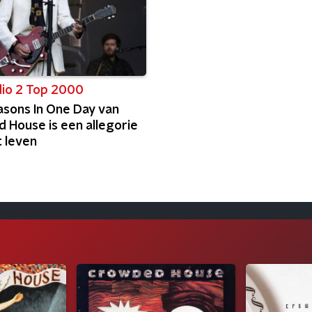
io 2 Top 2000
asons In One Day van
 House is een allegorie
t leven