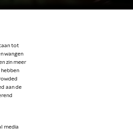
taan tot
en wangen
en zin meer
n hebben
 Crowded
ed aan de
erend
al media