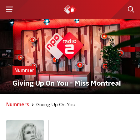
Nummer
Giving Up On You - Miss Montreal
Nummers
Giving Up On You