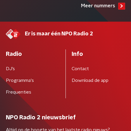
Meer nummers
Er is maar één NPO Radio 2
Radio
Info
DJ’s
Contact
Programma's
Download de app
Frequenties
NPO Radio 2 nieuwsbrief
Altijd op de hoogte van het laatste radio nieuws?