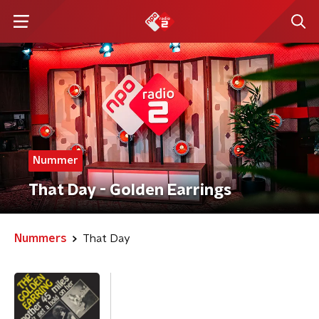
Nummer
That Day - Golden Earrings
Nummers
That Day