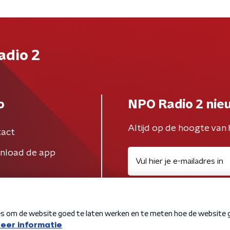
adio 2
o
NPO Radio 2 nie
Altijd op de hoogte van 
act
nload de app