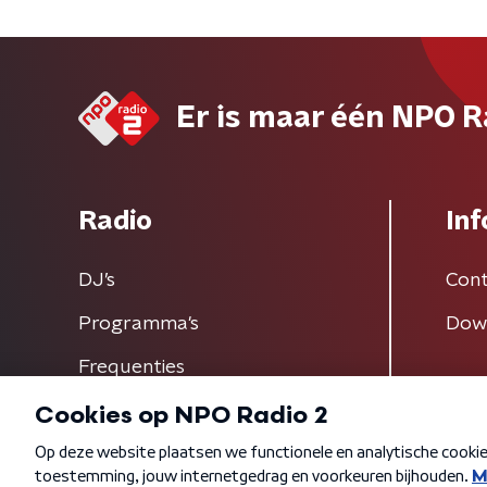
Er is maar één NPO R
Radio
Inf
DJ’s
Cont
Programma's
Dow
Frequenties