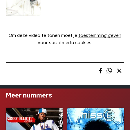
Om deze video te tonen moet je
toestemming geven
voor social media cookies.
Meer nummers