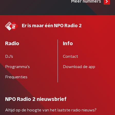
Meer nummers
Er is maar één NPO Radio 2
Radio
Info
DJ’s
Contact
Programma's
Download de app
Frequenties
NPO Radio 2 nieuwsbrief
Altijd op de hoogte van het laatste radio nieuws?