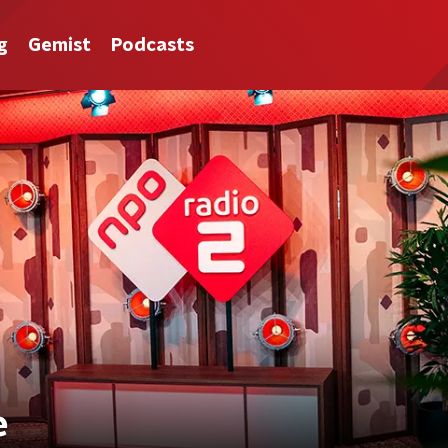
g
Gemist
Podcasts
e