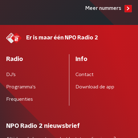
Meer nummers
Er is maar één NPO Radio 2
Radio
Info
DJ’s
Contact
Programma's
Download de app
Frequenties
NPO Radio 2 nieuwsbrief