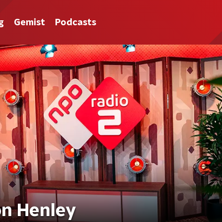
g
Gemist
Podcasts
n Henley