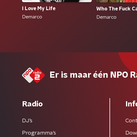
I Love My Life
Who The Fuck C
Demarco
Demarco
Er is maar één NPO R
Radio
Inf
DJ’s
Cont
Programma's
Dow