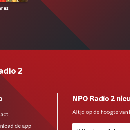
ares
adio 2
o
NPO Radio 2 nie
Altijd op de hoogte van 
act
nload de app