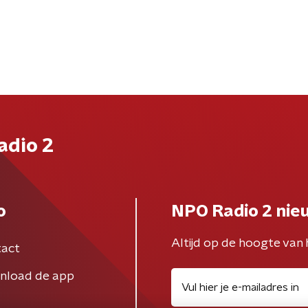
adio 2
o
NPO Radio 2 nie
Altijd op de hoogte van 
act
nload de app