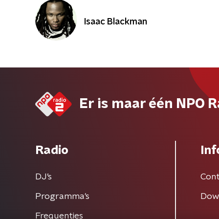
Isaac Blackman
Er is maar één NPO R
Radio
Inf
DJ’s
Cont
Programma's
Dow
Frequenties