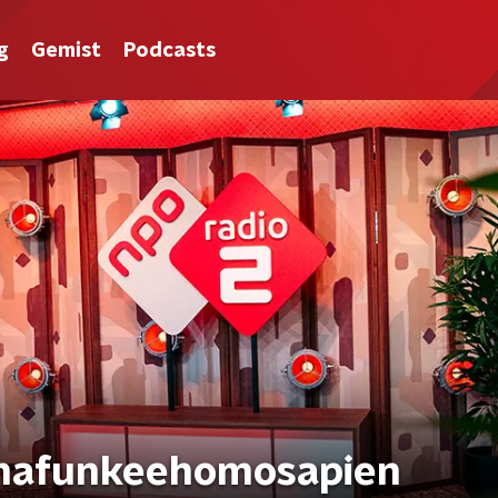
g
Gemist
Podcasts
lthafunkeehomosapien