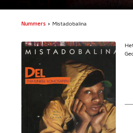
Nummers
Mistadobalina
Het
Geo