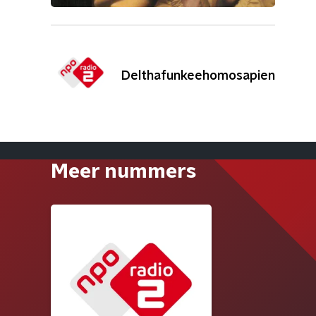
Delthafunkeehomosapien
Meer nummers