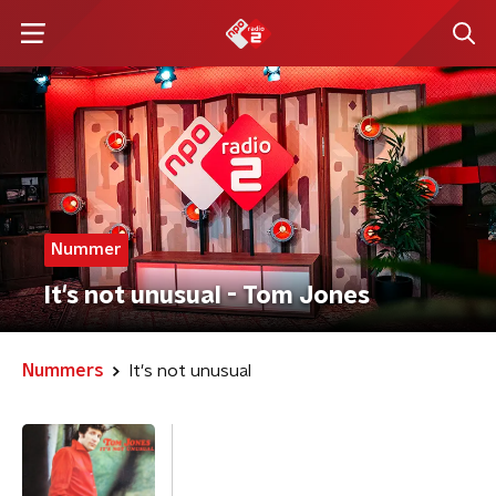
Nummer
It's not unusual - Tom Jones
Nummers
It's not unusual