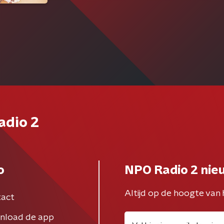
adio 2
o
NPO Radio 2 nie
Altijd op de hoogte van 
act
nload de app