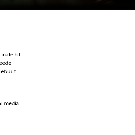
onale hit
weede
 debuut
al media