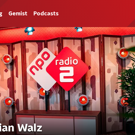
g
Gemist
Podcasts
ian Walz