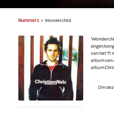
Nummers
Wonderchild
'Wonderchi
singer/song
van het 11
album van d
album Chri
Om deze