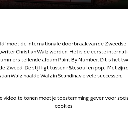
ld' moet de internationale doorbraak van de Zweedse
writer Christian Walz worden. Het is de eerste internati
 nummers tellende album Paint By Number. Dit is het t
e Zweed. De stijl ligt tussen r&b, soul en pop. Met zijn
stian Walz haalde Walz in Scandinavie vele successen.
 video te tonen moet je
toestemming geven
voor soci
cookies.