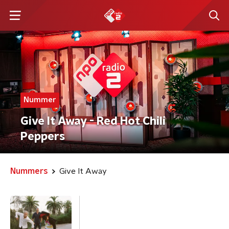
Nummer
Give It Away - Red Hot Chili
Peppers
Nummers
Give It Away