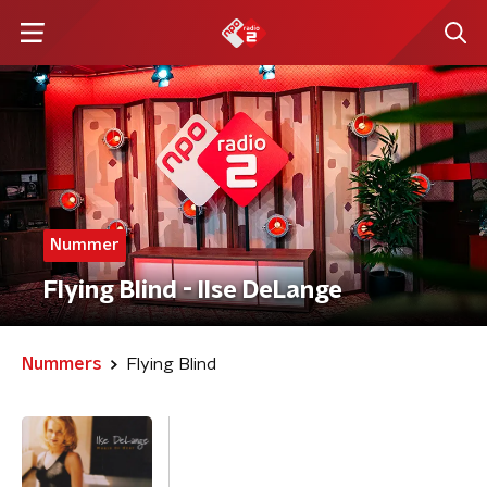
Nummer
Flying Blind - Ilse DeLange
Nummers
Flying Blind