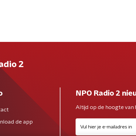
adio 2
o
NPO Radio 2 nie
Altijd op de hoogte van 
act
nload de app