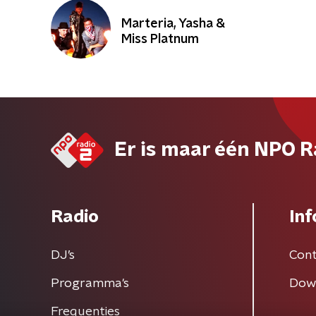
Marteria, Yasha &
Miss Platnum
Er is maar één NPO R
Radio
Inf
DJ’s
Cont
Programma's
Dow
Frequenties