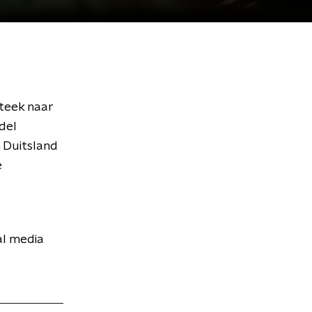
steek naar
del
n Duitsland
e
al media