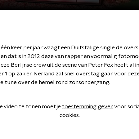
één keer per jaar waagt een Duitstalige single de over
en dat is in 2012 deze van rapper en voormalig fotomo
eze Berlijnse crew uit de scene van Peter Fox heeft al i
 1 op zak en Nerland zal snel overstag gaan voor dez
e tune over de hemel rond zonsondergang.
 video te tonen moet je
toestemming geven
voor soci
cookies.