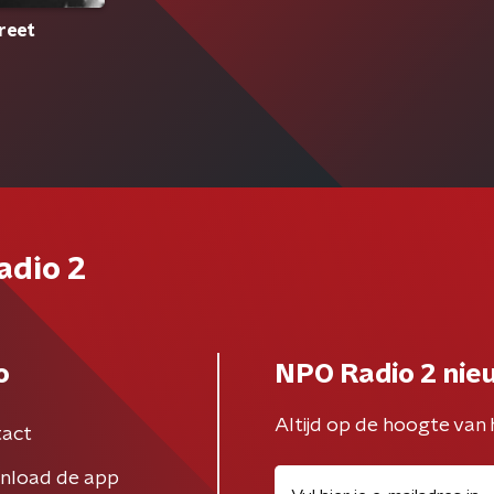
reet
adio 2
o
NPO Radio 2 nie
Altijd op de hoogte van 
act
nload de app