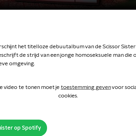
schijnt het titelloze debuutalbum van de Scissor Sister
chrijft de strijd van een jonge homoseksuele man die o
eve omgeving.
 video te tonen moet je
toestemming geven
voor soci
cookies.
ister op Spotify