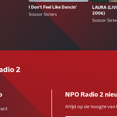
I Don't Feel Like Dancin'
LAURA (LI
2006)
Scissor Sisters
Scissor Siste
adio 2
o
NPO Radio 2 nie
Altijd op de hoogte van 
act