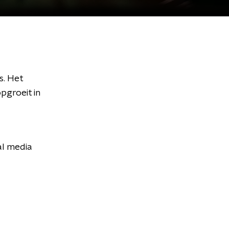
s. Het
pgroeit in
al media