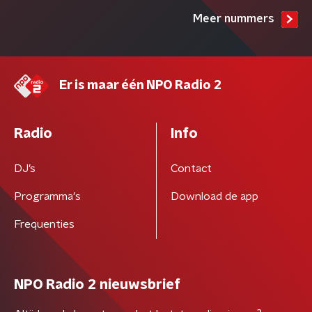
Meer nummers
Er is maar één NPO Radio 2
Radio
Info
DJ’s
Contact
Programma's
Download de app
Frequenties
NPO Radio 2 nieuwsbrief