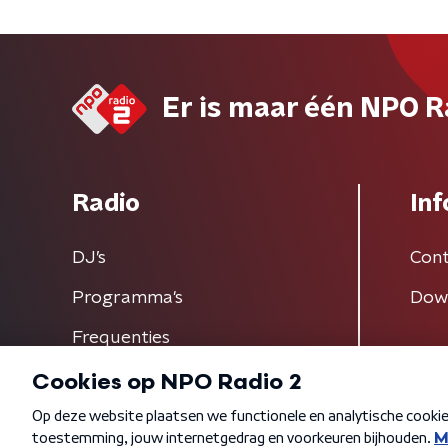
Er is maar één NPO R
Radio
Inf
DJ’s
Cont
Programma's
Dow
Frequenties