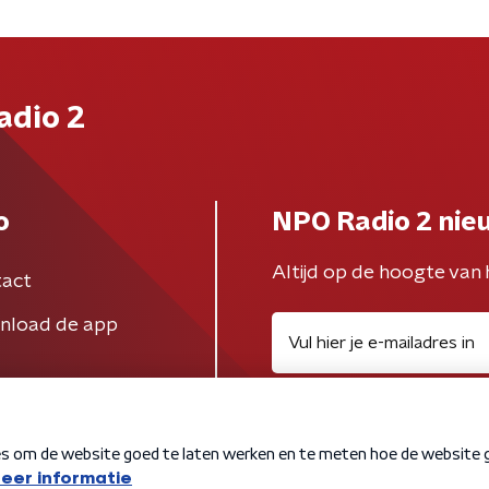
adio 2
o
NPO Radio 2 nie
Altijd op de hoogte van 
act
nload de app