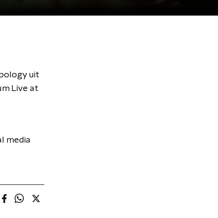
pology uit
um Live at
al media