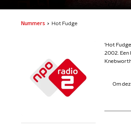
Nummers
Hot Fudge
'Hot Fudge'
2002. Een l
Knebworth
Om deze