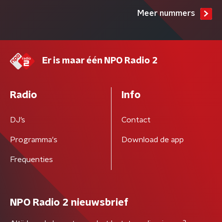
Meer nummers
Er is maar één NPO Radio 2
Radio
Info
DJ’s
Contact
Programma's
Download de app
Frequenties
NPO Radio 2 nieuwsbrief